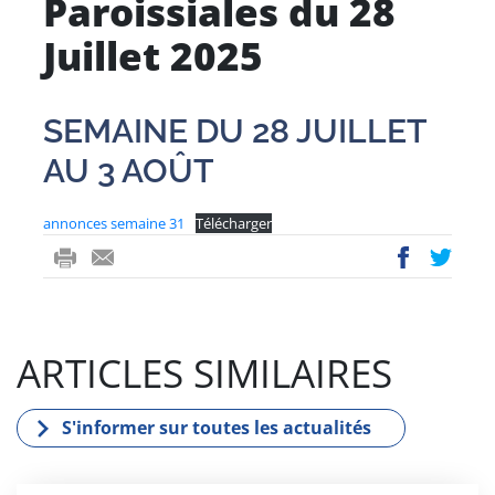
Paroissiales du 28
Juillet 2025
SEMAINE DU 28 JUILLET
AU 3 AOÛT
annonces semaine 31
Télécharger
ri
-
ac
wi
nt
m
eb
tt
ail
oo
er
ARTICLES SIMILAIRES
k
S'informer sur toutes les actualités